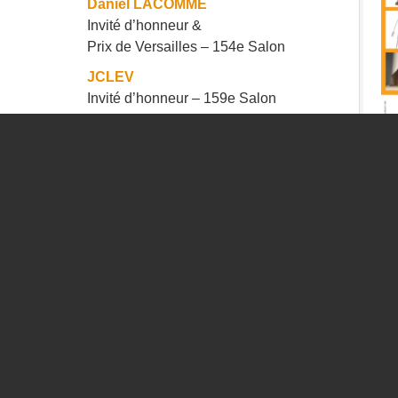
Daniel LACOMME
Invité d’honneur &
Prix de Versailles – 154e Salon
JCLEV
Invité d’honneur – 159e Salon
Raphaël MALLON
Invité d’honneur – 152e Salon Prix
oeuvre sur papier 149e Salon &
L
Prix du Comité – 151e Salon
Pascale MARCHESINI ARNAL
Invité d’honneur – 156e Salon
Bernard MÉTRANVE
Invité d’honneur – 159e Salon
Elisabeth OULÈS
Invité d’honneur – 154e Salon
TAUSS (thilda)