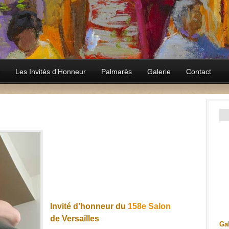
Les Invités d’Honneur
Palmarès
Galerie
Contact
Invité d’honneur du
158e Salon
de Versailles
Gal