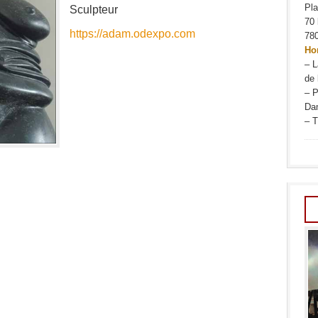
Pl
Sculpteur
70 
https://adam.odexpo.com
780
Hor
– L
de 
– P
Da
– T