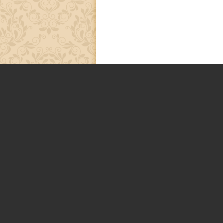
Très intuitif, travaille la pierre e
Plus que d’autres matières, la pie
bloc, d’une matière contenant tout
mais apprécie surtout le fait que d