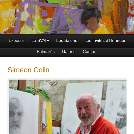
Exposer
La SVAIF
Les Salons
Les Invités d’Honneur
Palmarès
Galerie
Contact
Siméon Colin