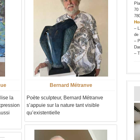
Pl
70 
780
Hor
– L
de 
– P
Da
– T
que
Bernard Métranve
lise la
Poète sculpteur, Bernard Métranve
xpression
s’appuie sur la nature tant visible
aussi
qu’existentielle