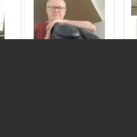
[En
Patrick Adam
óy
Très intuitif, travaille la pierre en taille
it son
directe depuis vingt ans.