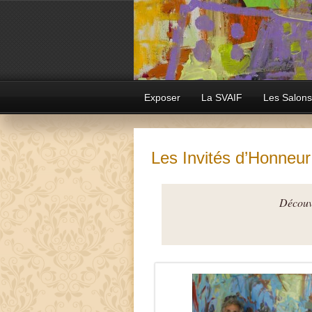
Exposer
La SVAIF
Les Salons
Les Invités d’Honneur
Découvr