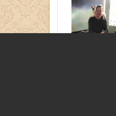
Jean-Christophe Ditr
Depuis toujours, la peinture éta
destin.