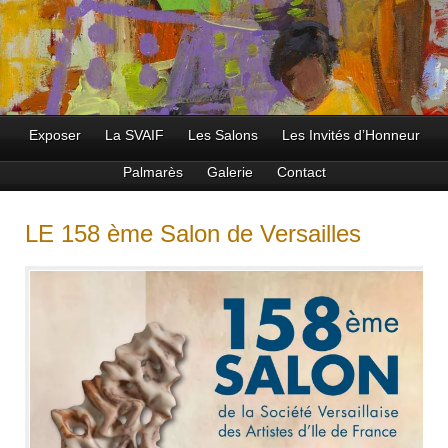
Exposer
La SVAIF
Les Salons
Les Invités d’Honneur
Palmarès
Galerie
Contact
LE 158 ème Salon de Versailles