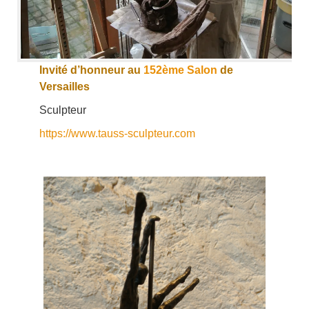
Invité d’honneur au
152ème Salon
de
Versailles
Sculpteur
https://www.tauss-sculpteur.com