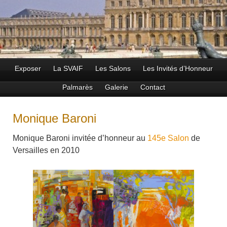
Exposer
La SVAIF
Les Salons
Les Invités d’Honneur
Palmarès
Galerie
Contact
Monique Baroni
Monique Baroni invitée d’honneur au
145e Salon
de
Versailles en 2010