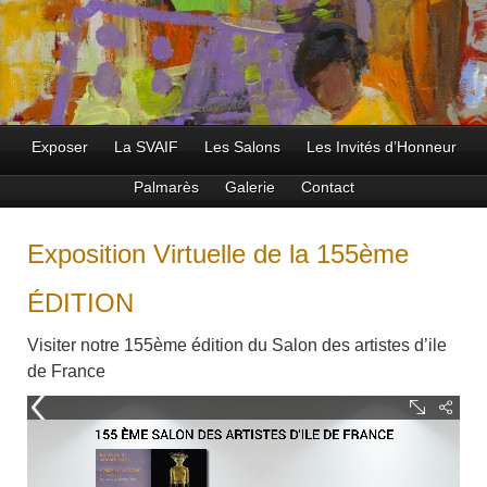
Exposer
La SVAIF
Les Salons
Les Invités d’Honneur
Palmarès
Galerie
Contact
Exposition Virtuelle de la 155ème
ÉDITION
Visiter notre 155ème édition du Salon des artistes d’ile
de France