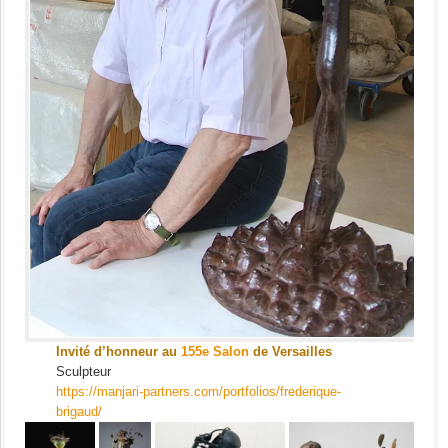
Invité d’honneur au
155e Salon
de Versailles
Sculpteur
https://manjari-partners.com/portfolios/frederique-
brigaud/